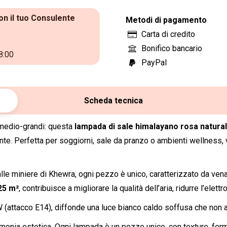
con
on il tuo Consulente
luce
Metodi di pagamento
calda
Carta di credito
e
Bonifico bancario
8:00
base
PayPal
in
legno
Scheda tecnica
quantità
 medio-grandi: questa
lampada di sale himalayano rosa natura
te. Perfetta per soggiorni, sale da pranzo o ambienti wellness,
le miniere di Khewra, ogni pezzo è unico, caratterizzato da venat
25 m²
, contribuisce a migliorare la qualità dell’aria, ridurre l’elet
attacco E14), diffonde una luce bianco caldo soffusa che non ab
rmonia estetica. Ogni lampada è un pezzo unico, con texture, for