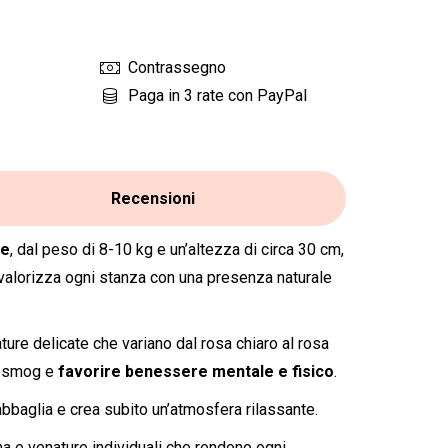
Contrassegno
Paga in 3 rate con PayPal
Recensioni
le
, dal peso di 8-10 kg e un’altezza di circa 30 cm,
 valorizza ogni stanza con una presenza naturale
ure delicate che variano dal rosa chiaro al rosa
trosmog e
favorire benessere mentale e fisico
.
baglia e crea subito un’atmosfera rilassante.
ma e venature individuali che rendono ogni