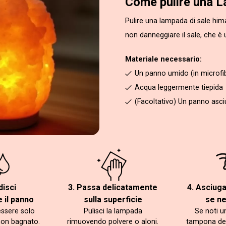
Come pulire una L
Pulire una lampada di sale hi
non danneggiare il sale, che è 
Materiale necessario:
Un panno umido (in microfi
Acqua leggermente tiepida
(Facoltativo) Un panno asciut
disci
3. Passa delicatamente
4. Asciug
 il panno
sulla superficie
se n
essere solo
Pulisci la lampada
Se noti u
non bagnato.
rimuovendo polvere o aloni.
tampona de