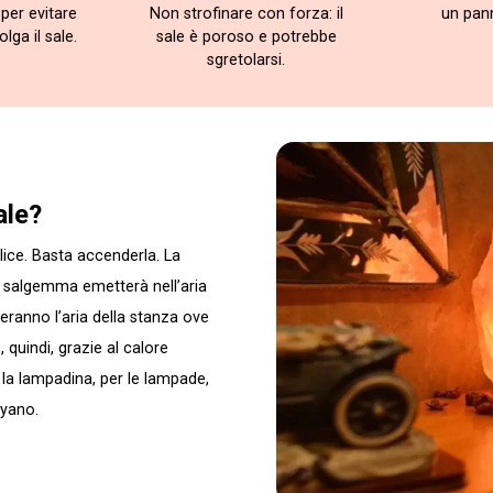
per evitare
Non strofinare con forza: il
un pan
lga il sale.
sale è poroso e potrebbe
sgretolarsi.
ale?
ice. Basta accenderla. La
il salgemma emetterà nell’aria
heranno l’aria della stanza ove
 quindi, grazie al calore
à la lampadina, per le lampade,
ayano.