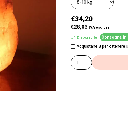
€
34,20
€28,03
IVA esclusa
Consegna in 
Disponibile
Acquistane
3
per ottenere 
Lampada
di
Sale
Himalayano
Rosa
grezza
8-
10
kg