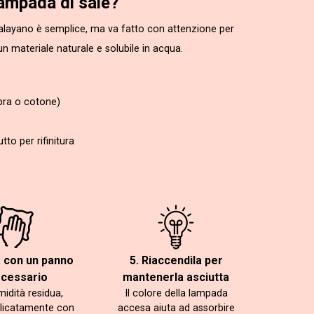
ampada di sale?
malayano è semplice, ma va fatto con attenzione per
un materiale naturale e solubile in acqua.
bra o cotone)
to per rifinitura
a con un panno
5. Riaccendila per
ecessario
mantenerla asciutta
midità residua,
Il colore della lampada
licatamente con
accesa aiuta ad assorbire