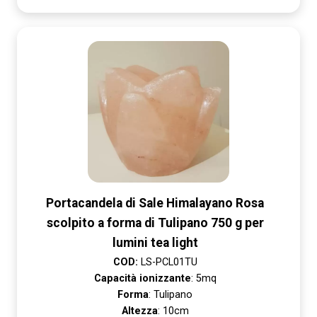
Portacandela di Sale Himalayano Rosa
scolpito a forma di Tulipano 750 g per
lumini tea light
COD:
LS-PCL01TU
Capacità ionizzante
: 5mq
Forma
: Tulipano
Altezza
: 10cm