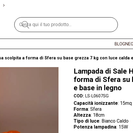
BLOG
NEG
 scolpita a forma di Sfera su base grezza 7 kg con luce calda 
Lampada di Sale H
forma di Sfera su 
e base in legno
COD:
LS-L0607SG
Capacità ionizzante
: 15mq
Forma
: Sfera
Altezza
: 18cm
Tipo di luce
: Bianco Caldo
Potenza lampadina
: 15W