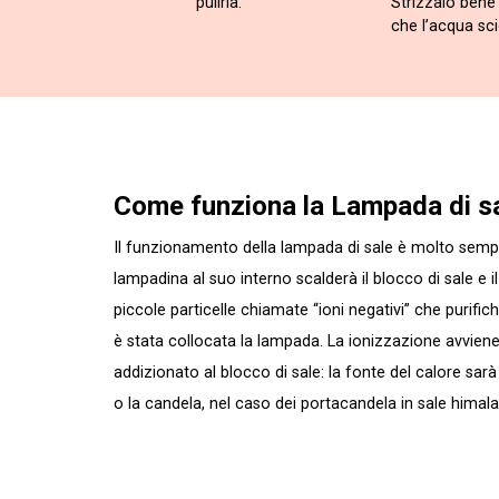
pulirla.
Strizzalo bene 
che l’acqua scio
Come funziona la Lampada di s
Il funzionamento della lampada di sale è molto sempl
lampadina al suo interno scalderà il blocco di sale e 
piccole particelle chiamate “ioni negativi” che purific
è stata collocata la lampada. La ionizzazione avviene,
addizionato al blocco di sale: la fonte del calore sar
o la candela, nel caso dei portacandela in sale himal