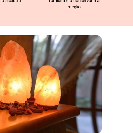
no asciutto.
l’umidità e a conservarla al
meglio.