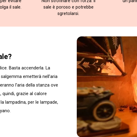
per evitare
Non strofinare con forza: il
un pan
lga il sale.
sale è poroso e potrebbe
sgretolarsi.
ale?
ice. Basta accenderla. La
il salgemma emetterà nell’aria
heranno l’aria della stanza ove
 quindi, grazie al calore
à la lampadina, per le lampade,
ayano.