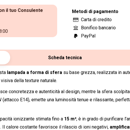
on il tuo Consulente
Metodi di pagamento
Carta di credito
Bonifico bancario
8:00
PayPal
Scheda tecnica
esta
lampada a forma di sfera
su base grezza, realizzata in au
visiva della texture naturale.
ce concretezza e autenticità al design, mentre la sfera scolpita 
(attacco E14), emette una luminosità tenue e rilassante, perfet
apacità ionizzante stimata fino a
15 m²
, è in grado di purificare l’
l calore costante favorisce il rilascio di ioni negativi,
amplifica