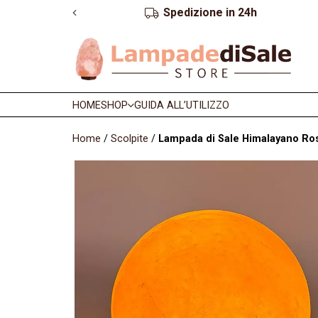
Garanzia e reso fino a 2 anni
HOME
SHOP
GUIDA ALL’UTILIZZO
Home
/
Scolpite
/
Lampada di Sale Himalayano Rosa