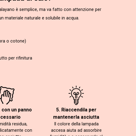
malayano è semplice, ma va fatto con attenzione per
un materiale naturale e solubile in acqua.
bra o cotone)
to per rifinitura
a con un panno
5. Riaccendila per
ecessario
mantenerla asciutta
midità residua,
Il colore della lampada
licatamente con
accesa aiuta ad assorbire