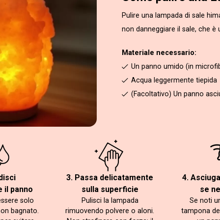
Pulire una lampada di sale hi
non danneggiare il sale, che è 
Materiale necessario:
Un panno umido (in microfi
Acqua leggermente tiepida
(Facoltativo) Un panno asciut
disci
3. Passa delicatamente
4. Asciug
 il panno
sulla superficie
se n
essere solo
Pulisci la lampada
Se noti u
non bagnato.
rimuovendo polvere o aloni.
tampona de