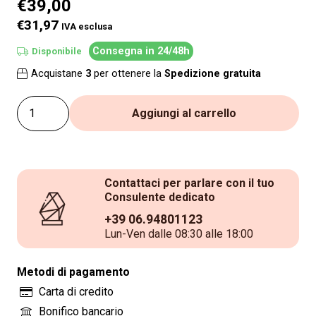
€
39,00
€31,97
IVA esclusa
Consegna in 24/48h
Disponibile
Acquistane
3
per ottenere la
Spedizione gratuita
Lampada
Aggiungi al carrello
di
Sale
Himalayano
Contattaci per parlare con il tuo
Rosa
Consulente dedicato
scolpita
+39 06.94801123
Rotonda
Lun-Ven dalle 08:30 alle 18:00
Yin-
Yang
Metodi di pagamento
5
Carta di credito
kg
Bonifico bancario