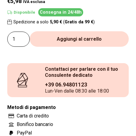
€5,98
IVA esclusa
Consegna in 24/48h
Disponibile
Spedizione a solo
5,90 €
(
Gratis da 99 €
)
Mattonella
Aggiungi al carrello
di
Sale
Himalayano
Contattaci per parlare con il tuo
Rosa
Consulente dedicato
naturale
+39 06.94801123
20x10x2,5
Lun-Ven dalle 08:30 alle 18:00
cm
con
Metodi di pagamento
lato
Carta di credito
liscio
Bonifico bancario
per
PayPal