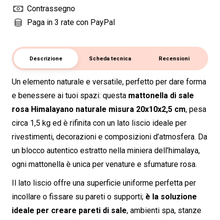
rivestimenti
Contrassegno
e
Paga in 3 rate con PayPal
grotte
di
Sale
Descrizione
Scheda tecnica
Recensioni
quantità
Un elemento naturale e versatile, perfetto per dare forma
e benessere ai tuoi spazi: questa
mattonella di sale
rosa Himalayano naturale misura 20x10x2,5 cm
, pesa
circa 1,5 kg ed è rifinita con un lato liscio ideale per
rivestimenti, decorazioni e composizioni d’atmosfera. Da
un blocco autentico estratto nella miniera dell’himalaya,
ogni mattonella è unica per venature e sfumature rosa.
Il lato liscio offre una superficie uniforme perfetta per
incollare o fissare su pareti o supporti;
è la soluzione
ideale per creare pareti di sale
, ambienti spa, stanze