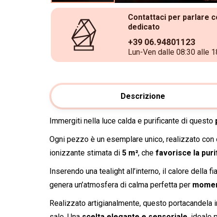
Contattaci per parlare c
dedicato
+39 06.94801123
Lun-Ven dalle 08:30 alle 1
Descrizione
Immergiti nella luce calda e purificante di questo
Ogni pezzo è un esemplare unico, realizzato con cri
ionizzante stimata di
5 m²
, che
favorisce la puri
Inserendo una tealight all’interno, il calore della
genera un’atmosfera di calma perfetta per
moment
Realizzato artigianalmente, questo portacandela in 
sale. Una
scelta elegante e sensoriale
, ideale 