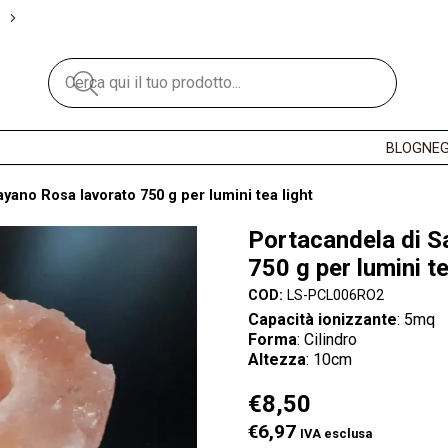
BLOG
NEG
yano Rosa lavorato 750 g per lumini tea light
Portacandela di S
750 g per lumini te
COD:
LS-PCL006RO2
Capacità ionizzante
: 5mq
Forma
: Cilindro
Altezza
: 10cm
€
8,50
€6,97
IVA esclusa