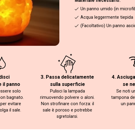
Materiale necessario:
Un panno umido (in microfi
Acqua leggermente tiepida
(Facoltativo) Un panno asciut
disci
3. Passa delicatamente
4. Asciug
 il panno
sulla superficie
se n
essere solo
Pulisci la lampada
Se noti u
non bagnato.
rimuovendo polvere o aloni.
tampona de
per evitare
Non strofinare con forza: il
un pan
lga il sale.
sale è poroso e potrebbe
sgretolarsi.