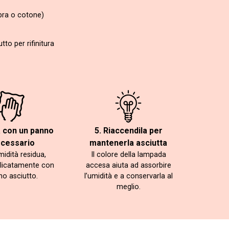
bra o cotone)
to per rifinitura
a con un panno
5. Riaccendila per
ecessario
mantenerla asciutta
midità residua,
Il colore della lampada
licatamente con
accesa aiuta ad assorbire
no asciutto.
l’umidità e a conservarla al
meglio.