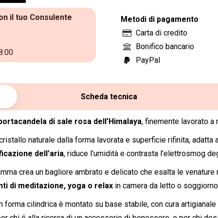
on il tuo Consulente
Metodi di pagamento
Carta di credito
Bonifico bancario
8:00
PayPal
Scheda tecnica
portacandela di sale rosa dell’Himalaya
, finemente lavorato a 
stallo naturale dalla forma lavorata e superficie rifinita, adatta 
ficazione dell’aria
, riduce l’umidità e contrasta l’elettrosmog de
 fiamma crea un bagliore ambrato e delicato che esalta le venature 
i di meditazione, yoga o relax
in camera da letto o soggiorno
forma cilindrica è montato su base stabile, con cura artigianale e
per chi é alla ricerca di un accessorio di benessere, o per chi de