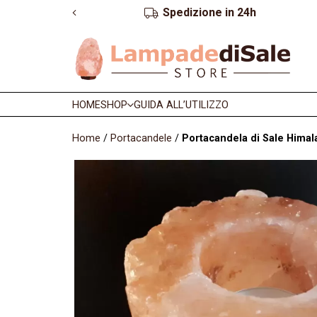
Garanzia e reso fino a 2 anni
HOME
SHOP
GUIDA ALL’UTILIZZO
Home
/
Portacandele
/
Portacandela di Sale Himala