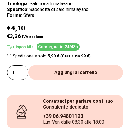
Tipologia
: Sale rosa himalayano
Specifica
: Saponetta di sale himalayano
Forma
: Sfera
€
4,10
€3,36
IVA esclusa
Consegna in 24/48h
Disponibile
Spedizione a solo
5,90 €
(
Gratis da 99 €
)
Saponetta
Aggiungi al carrello
di
Sale
Himalayano
Contattaci per parlare con il tuo
Rosa
Consulente dedicato
naturale
+39 06.94801123
Circolare
Lun-Ven dalle 08:30 alle 18:00
liscia