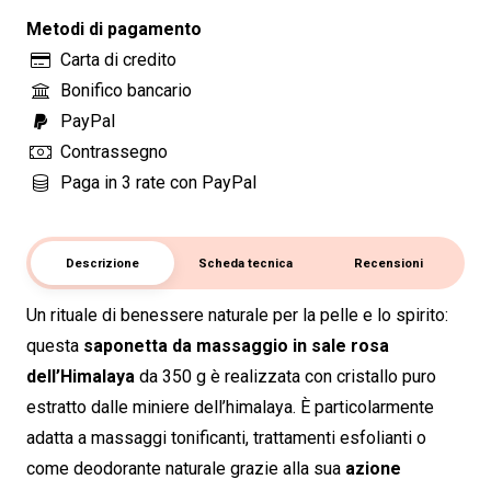
350
Metodi di pagamento
g
Carta di credito
per
Bonifico bancario
massaggi
PayPal
e
Contrassegno
trattamenti
Paga in 3 rate con PayPal
corpo
naturali
quantità
Descrizione
Scheda tecnica
Recensioni
Un rituale di benessere naturale per la pelle e lo spirito:
questa
saponetta da massaggio in sale rosa
dell’Himalaya
da 350 g è realizzata con cristallo puro
estratto dalle miniere dell’himalaya. È particolarmente
adatta a massaggi tonificanti, trattamenti esfolianti o
come deodorante naturale grazie alla sua
azione