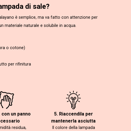
ampada di sale?
malayano è semplice, ma va fatto con attenzione per
un materiale naturale e solubile in acqua.
bra o cotone)
to per rifinitura
a con un panno
5. Riaccendila per
ecessario
mantenerla asciutta
midità residua,
Il colore della lampada