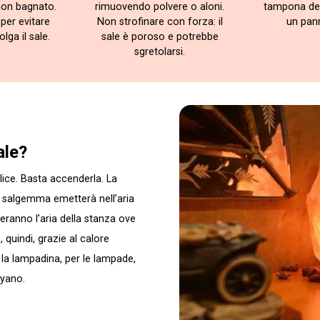
non bagnato.
rimuovendo polvere o aloni.
tampona de
per evitare
Non strofinare con forza: il
un pan
lga il sale.
sale è poroso e potrebbe
sgretolarsi.
ale?
ice. Basta accenderla. La
il salgemma emetterà nell’aria
heranno l’aria della stanza ove
 quindi, grazie al calore
à la lampadina, per le lampade,
ayano.