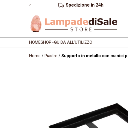
Garanzia e reso fino a 2 anni
HOME
SHOP
GUIDA ALL’UTILIZZO
Home
/
Piastre
/
Supporto in metallo con manici p