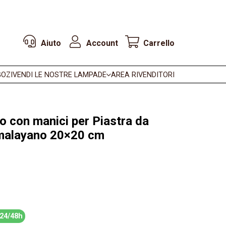
Aiuto
Account
Carrello
OZI
VENDI LE NOSTRE LAMPADE
AREA RIVENDITORI
o con manici per Piastra da
imalayano 20×20 cm
24/48h