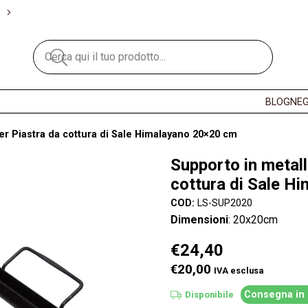
BLOG
NEG
er Piastra da cottura di Sale Himalayano 20×20 cm
Supporto in metall
cottura di Sale H
COD:
LS-SUP2020
Dimensioni
: 20x20cm
€
24,40
€20,00
IVA esclusa
Consegna in 
Disponibile