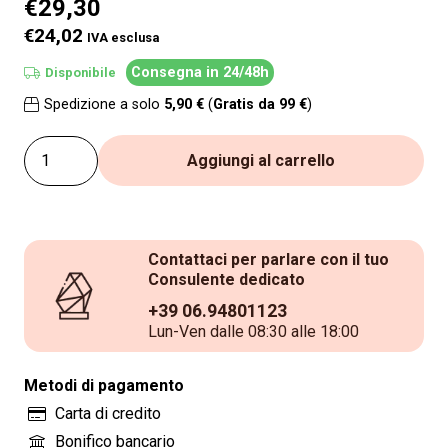
€
29,30
€24,02
IVA esclusa
Consegna in 24/48h
Disponibile
Spedizione a solo
5,90 €
(
Gratis da 99 €
)
Supporto
Aggiungi al carrello
in
metallo
con
Contattaci per parlare con il tuo
manici
Consulente dedicato
per
+39 06.94801123
Piastra
Lun-Ven dalle 08:30 alle 18:00
da
cottura
Metodi di pagamento
di
Carta di credito
Sale
Bonifico bancario