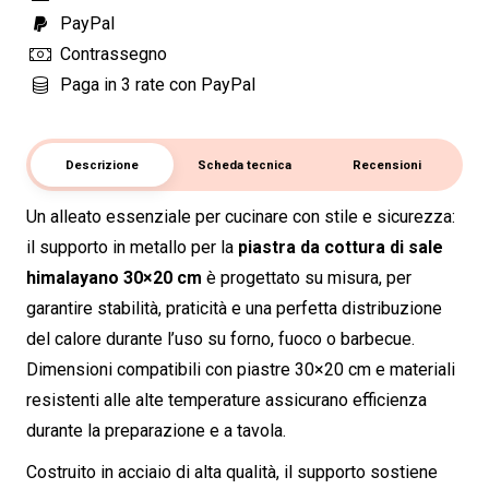
Himalayano
PayPal
30x20
Contrassegno
cm
Paga in 3 rate con PayPal
quantità
Descrizione
Scheda tecnica
Recensioni
Un alleato essenziale per cucinare con stile e sicurezza:
il supporto in metallo per la
piastra da cottura di sale
himalayano 30×20 cm
è progettato su misura, per
garantire stabilità, praticità e una perfetta distribuzione
del calore durante l’uso su forno, fuoco o barbecue.
Dimensioni compatibili con piastre 30×20 cm e materiali
resistenti alle alte temperature assicurano efficienza
durante la preparazione e a tavola.
Costruito in acciaio di alta qualità, il supporto sostiene